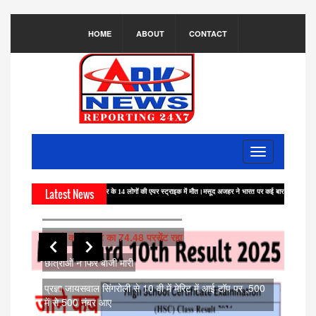
HOME
ABOUT
CONTACT
सीएम डॉ मोहन यादव ने सीएम हाउस से परीक्षा
परिणाम घोषित किए
Toggle
navigation
सीएम डॉ मोहन यादव ने सीएम हाउस से परीक्षा परिणाम घोषित किए
Latest News
 अजहर के परिवार के 14 लोगों की एयर स्ट्राइक में मौत।मसूद अजहर ने भारत पर कई बार हमला करवाया था। विमान हाईजैक स
10 वी के रिजल्ट का 76.22 परसेंट रहा
़
12 वी का रिजल्ट का 74.48 परसेंट रहा
लोक
छात्राओं ने फिर बाजी मारी
शरण
प्रज्ञा जायसवाल सिंगरोली से 10 वी में मेरिट में आई टॉप पर ,500
ड़ी
में से 500 नंबर आए
लोकगा