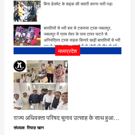
बारातियों से भरी बस से टकराया ट्रक जबलपुर,
जबलपुर में ग्राम तेवर के पास टायर फटने से
अनियंत्रित ट्रक सड़क किनारे खड़ी बारातियों से भरी
बस से टकरा गया। हादसे में दो लोगों की मौत हो गई।
राज्य शिक्षा केन्द्र के द्वारा राजधानी भोपाल स्थित महर्षि
पंतजलि संस्कृत संस्थान के सभागार में एमपी बोर्ड
परीक्षा 5वी - 8वी परिणाम स्कूल शिक्षा मंत्री इंदर सिंह
मध्यप्रदेश
परमार ने एक कार्यक्रम मै घोषित किये ।
राज्य अधिवक्ता परिषद चुनाव उत्साह के साथ हुआ…
संपादक
:
रियाज़
खान